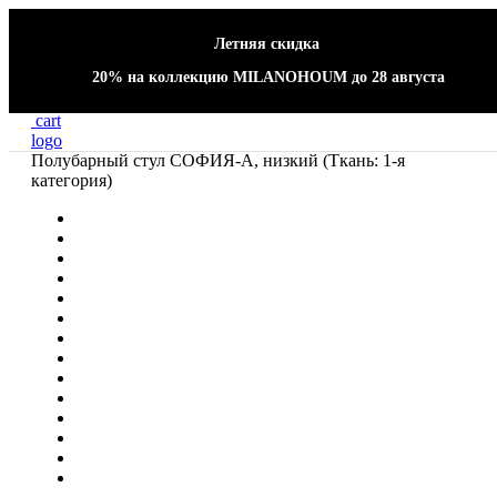
Летняя скидка
20% на коллекцию MILANOHOUM
до 28 августа
cart
logo
Главная
Каталог
Столовая группа
Барные стулья
Полубарный стул СОФИЯ-А, низкий (Ткань: 1-я
категория)